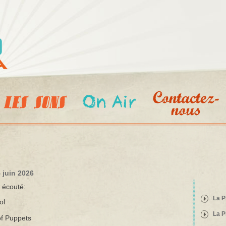
Aller au
contenu
principal
 juin 2026
 écouté:
La P
ol
La P
of Puppets