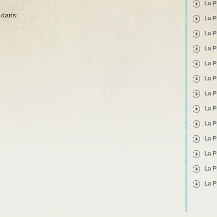
La P
 dans:
La P
La P
La P
La P
La P
La P
La P
La P
La P
La P
La P
La P
Pages