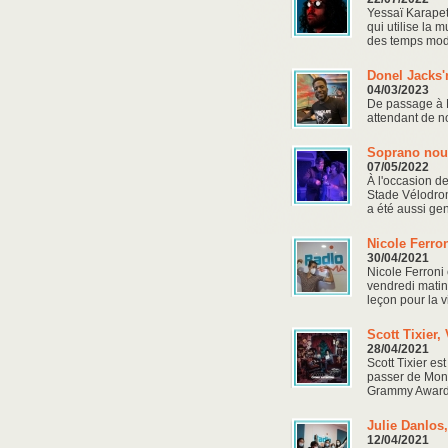
Yessaï Karapet
qui utilise la 
des temps mode
Donel Jacks'
04/03/2023
De passage à Ma
attendant de n
Soprano nous
07/05/2022
À l'occasion d
Stade Vélodrom
a été aussi gent
Nicole Ferro
30/04/2021
Nicole Ferroni 
vendredi matin 
leçon pour la v
Scott Tixier
28/04/2021
Scott Tixier es
passer de Montr
Grammy Awards,
Julie Danlos,
12/04/2021