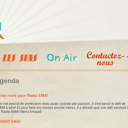
Aller au
contenu
principal
agenda
rier roule pour Radio EMA!
r est avocat de profession mais aussi cycliste par passion. Il s'est lancé le défi de
M à vélo! Et pour faire les choses encore mieux, il a décidé que son défi servirait 
r Radio EMA! Merci Arnaud!
ADIO EMA!