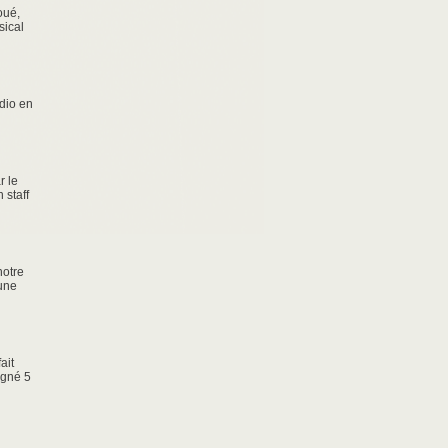
oué,
sical
adio en
r le
 staff
notre
 une
ait
agné 5