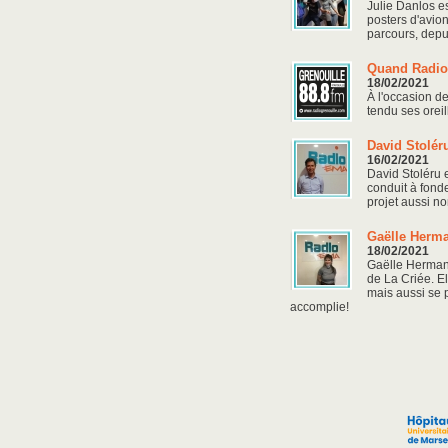
Julie Danlos e
posters d'avio
parcours, depu
Quand Radio 
18/02/2021
À l'occasion d
tendu ses oreil
David Stolér
16/02/2021
David Stoléru 
conduit à fonde
projet aussi n
Gaëlle Herma
18/02/2021
Gaëlle Hermant
de La Criée. El
mais aussi se p
accomplie!