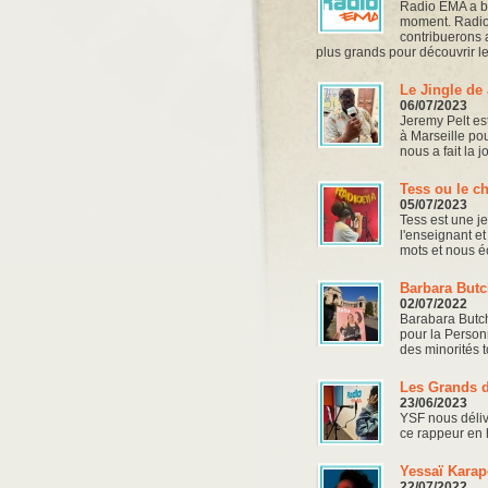
Radio EMA a be
moment. Radio 
contribuerons a
plus grands pour découvrir 
Le Jingle de
06/07/2023
Jeremy Pelt es
à Marseille po
nous a fait la 
Tess ou le c
05/07/2023
Tess est une j
l'enseignant e
mots et nous 
Barbara Butch
02/07/2022
Barabara Butch
pour la Person
des minorités t
Les Grands d
23/06/2023
YSF nous délivr
ce rappeur en h
Yessaï Karap
22/07/2022