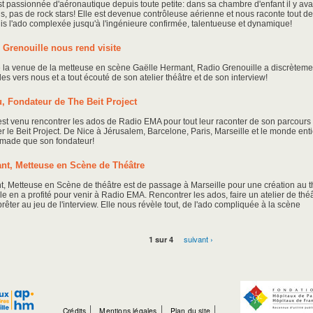
st passionnée d'aéronautique depuis toute petite: dans sa chambre d'enfant il y ava
ns, pas de rock stars! Elle est devenue contrôleuse aérienne et nous raconte tout d
is l'ado complexée jusqu'à l'ingénieure confirmée, talentueuse et dynamique!
Grenouille nous rend visite
e la venue de la metteuse en scène Gaëlle Hermant, Radio Grenouille a discrèteme
les vers nous et a tout écouté de son atelier théâtre et de son interview!
u, Fondateur de The Beit Project
est venu rencontrer les ados de Radio EMA pour tout leur raconter de son parcours q
r le Beit Project. De Nice à Jérusalem, Barcelone, Paris, Marseille et le monde enti
omade que son fondateur!
nt, Metteuse en Scène de Théâtre
, Metteuse en Scène de théâtre est de passage à Marseille pour une création au t
le en a profité pour venir à Radio EMA. Rencontrer les ados, faire un atelier de thé
rêter au jeu de l'interview. Elle nous révèle tout, de l'ado compliquée à la scène
1 sur 4
suivant ›
Crédits
Mentions légales
Plan du site