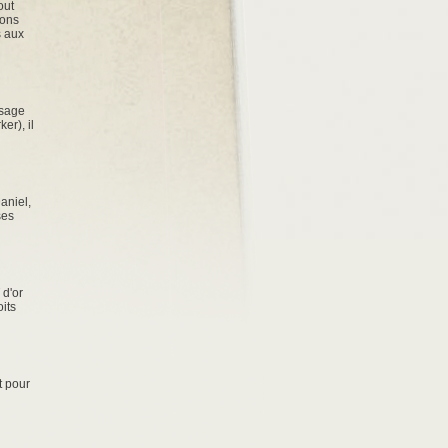
out
dons
s aux
ssage
er), il
aniel,
ses
 d'or
its
t pour