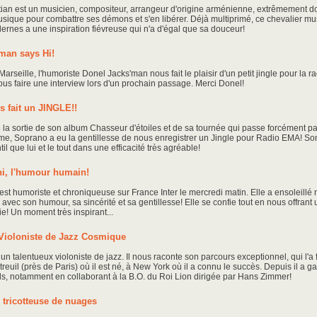
ian est un musicien, compositeur, arrangeur d'origine arménienne, extrêmement d
musique pour combattre ses démons et s'en libérer. Déjà multiprimé, ce chevalier mu
rnes a une inspiration fiévreuse qui n'a d'égal que sa douceur!
man says Hi!
rseille, l'humoriste Donel Jacks'man nous fait le plaisir d'un petit jingle pour la r
ous faire une interview lors d'un prochain passage. Merci Donel!
 fait un JINGLE!!
e la sortie de son album Chasseur d'étoiles et de sa tournée qui passe forcément pa
e, Soprano a eu la gentillesse de nous enregistrer un Jingle pour Radio EMA! Son
il que lui et le tout dans une efficacité très agréable!
ni, l'humour humain!
est humoriste et chroniqueuse sur France Inter le mercredi matin. Elle a ensoleillé 
avec son humour, sa sincérité et sa gentillesse! Elle se confie tout en nous offrant
ie! Un moment très inspirant...
, Violoniste de Jazz Cosmique
t un talentueux violoniste de jazz. Il nous raconte son parcours exceptionnel, qui l'a f
euil (près de Paris) où il est né, à New York où il a connu le succès. Depuis il a g
 notamment en collaborant à la B.O. du Roi Lion dirigée par Hans Zimmer!
 tricotteuse de nuages