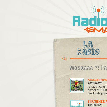
Radio
Ema
Wasaaaa ?! l'
Arnaud Partu
26/05/2025
Arnaud Parturie
parcourir 1000K
des fonds pou
SOUTENEZ R
10/03/2025