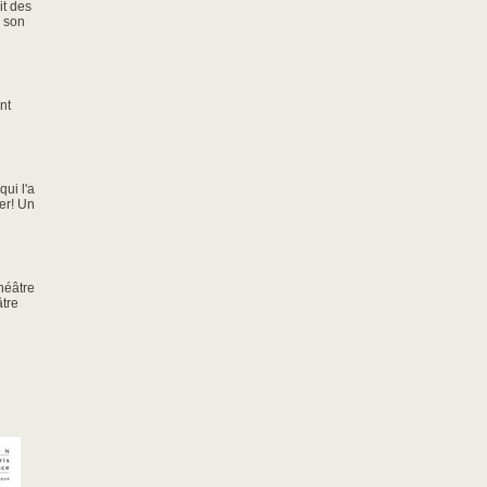
it des
e son
nt
ui l'a
er! Un
héâtre
âtre