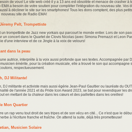
soin de vous! Le site web créé il y a 13 ans est obsolète et menace de crasher à t
EMA a besoin de votre soutien pour compléter l'intégration du nouveau site. Vos 
ussi à décliner le site sur les smartphones! Tous les dons comptent, des plus petit
le nouveau site de Radio EMA!
 Jéremy Pelt, Trompettiste
t un trompettiste de Jazz new yorkais qui parcourt le monde entier. Lors de son pa
ur un concert dans le Quartet de Clovis Nicolas (avec Simona Premazzi et Leon Park
joie d'une interview et de ce Jingle à la voix de velours!
hant dans la peau
eune autrice, interprète à la voix aussi profonde que ses textes. Accompagnée par D
t musicien émérite, pour la création musicale, elle a trouvé le son qui accompagne 
écoutons, respectueusement.
, DJ Militante!
, DJ militante et activiste mais aussi égérie Jean-Paul Gaultier ou lauréate du OUT
nalité de l'année 2021 et du Pride Icon Award 2023, se bat pour revendiquer les dro
out en mettant de la chaleur dans les cœurs et des paillettes dans les oreilles!
e Mon Quartier
e un rap venu tout droit de ses tripes et de son vécu en cité... Ce n'est que le débu
erbe à l'écriture franche et fraîche. On attend la suite, déjà très prometteuse!
etian, Musicien Solaire