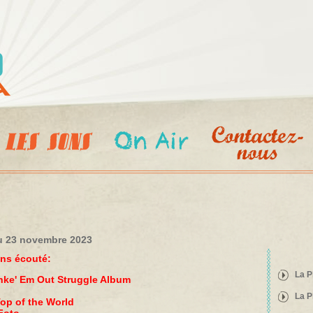
Aller au
contenu
principal
du 23 novembre 2023
ons écouté:
La P
ke' Em Out Struggle Album
La P
op of the World