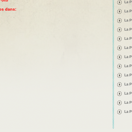
 Foto
La P
ips dans:
La P
La P
La P
La P
La P
La P
La P
La P
La P
La P
La P
La P
Pages