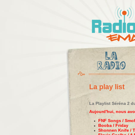
Radio
Ema
La play list
La Playlist Séréna 2 
Aujourd'hui, nous av
FNF Songs / Smoh
Booba / Friday
Shonnen Knife / T