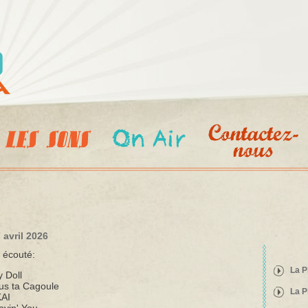
Aller au
contenu
principal
 avril 2026
 écouté:
La P
 Doll
us ta Cagoule
La P
AI