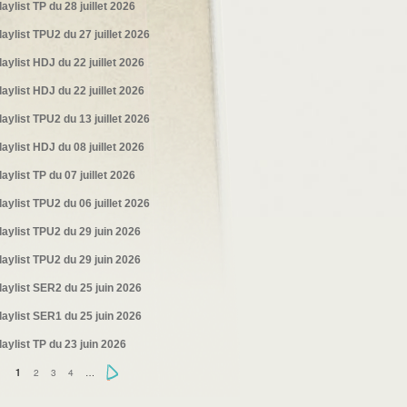
laylist TP du 28 juillet 2026
laylist TPU2 du 27 juillet 2026
laylist HDJ du 22 juillet 2026
laylist HDJ du 22 juillet 2026
laylist TPU2 du 13 juillet 2026
laylist HDJ du 08 juillet 2026
laylist TP du 07 juillet 2026
laylist TPU2 du 06 juillet 2026
laylist TPU2 du 29 juin 2026
laylist TPU2 du 29 juin 2026
laylist SER2 du 25 juin 2026
laylist SER1 du 25 juin 2026
laylist TP du 23 juin 2026
2
3
4
…
›
1