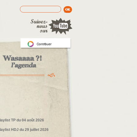
Rechercher
Formulaire de recherche
Contribuer
laylist TP du 04 août 2026
laylist HDJ du 29 juillet 2026