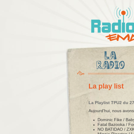
Radio
Ema
La play list
La Playlist TPU2 du 27
Aujourd'hui, nous avons
Dominic Fike / Baby
Fatal Bazooka / Fo
NO BATIDAO / ZXK