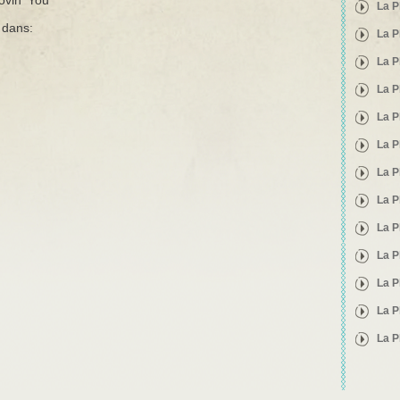
ovin' You
La P
 dans:
La P
La P
La P
La P
La P
La P
La P
La P
La P
La P
La P
La P
Pages