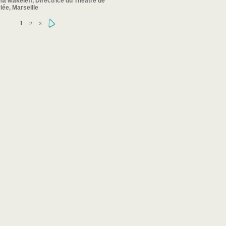
a Makeïeff, Directrice du Théâtre de
riée, Marseille
2
3
›
1