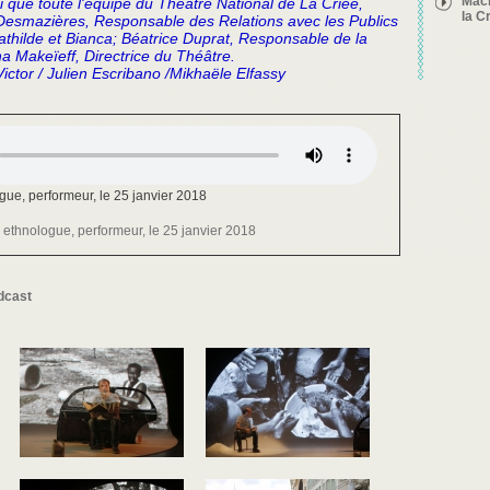
Mach
i que toute l'équipe du Théâtre National de La Criée,
la C
 Desmazières, Responsable des Relations avec les Publics
Mathilde et Bianca; Béatrice Duprat, Responsable de la
Pages
 Makeïeff, Directrice du Théâtre.
ictor / Julien Escribano /Mikhaële Elfassy
gue, performeur, le 25 janvier 2018
, ethnologue, performeur, le 25 janvier 2018
dcast