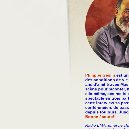
Philippe Geslin
est un
des conditions de vi
ans d'amitié avec Mac
scène pour raconter, m
elle-même, ses récits
spectacle en trois par
cette interview sa pas
conférenciers de passa
depuis toujours. Jusq
Bonne écoute!!
Radio EMA remercie chal