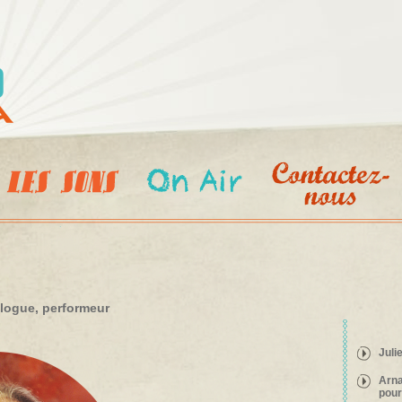
Aller au
contenu
principal
ologue, performeur
Juli
Arna
pour