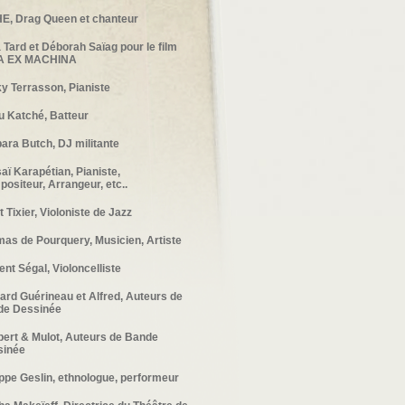
E, Drag Queen et chanteur
 Tard et Déborah Saïag pour le film
A EX MACHINA
y Terrasson, Pianiste
 Katché, Batteur
ara Butch, DJ militante
aï Karapétian, Pianiste,
ositeur, Arrangeur, etc..
t Tixier, Violoniste de Jazz
as de Pourquery, Musicien, Artiste
ent Ségal, Violoncelliste
ard Guérineau et Alfred, Auteurs de
de Dessinée
ert & Mulot, Auteurs de Bande
sinée
ippe Geslin, ethnologue, performeur