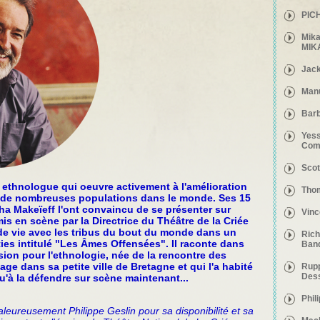
PICH
Mika
MIK
Jack
Manu
Barb
Yess
Comp
Scot
 ethnologue qui oeuvre activement à l'amélioration
Thom
e de nombreuses populations dans le monde. Ses 15
ha Makeïeff l'ont convaincu de se présenter sur
Vinc
is en scène par la Directrice du Théâtre de la Criée
 de vie avec les tribus du bout du monde dans un
Rich
ties intitulé "Les Âmes Offensées". Il raconte dans
Ban
sion pour l'ethnologie, née de la rencontre des
ge dans sa petite ville de Bretagne et qui l'a habité
Rupp
Des
u'à la défendre sur scène maintenant...
Phil
eureusement Philippe Geslin pour sa disponibilité et sa