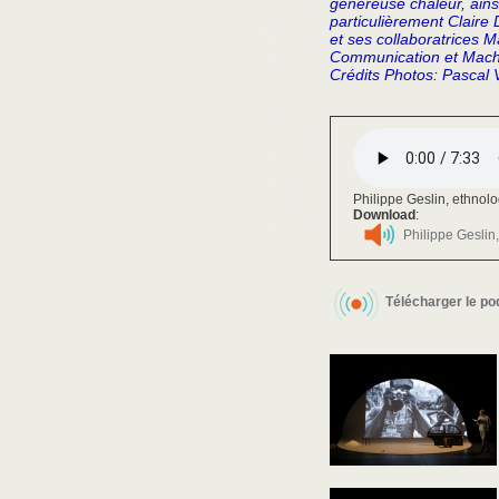
généreuse chaleur, ains
particulièrement Claire
et ses collaboratrices 
Communication et Macha
Crédits Photos: Pascal V
Philippe Geslin, ethnolo
Download
:
Philippe Geslin
Télécharger le po